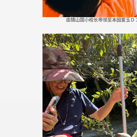
由锦山国小校长带领至本园爱玉Ｄ