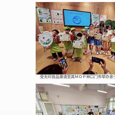
受无印良品邀请至其ＭＯＰ林口门市举办亲