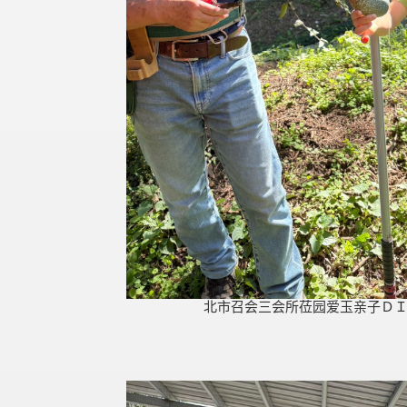
北市召会三会所莅园爱玉亲子Ｄ