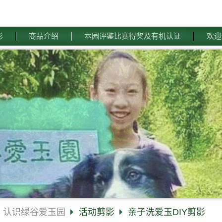
影
商品介绍
本园评鉴比赛得奖及有机认证
欢迎
认识绿谷爱玉园
活动剪影
亲子洗爱玉DIY剪影