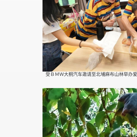
受ＢＭＷ大桐汽车邀请至北埔麻布山林举办