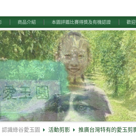
影
商品介紹
本園評鑑比賽得獎及有機認證
歡迎
認識綠谷愛玉園
活動剪影
推廣台灣特有的愛玉剪