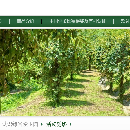
影
商品介绍
本园评鉴比赛得奖及有机认证
欢迎
认识绿谷爱玉园
活动剪影