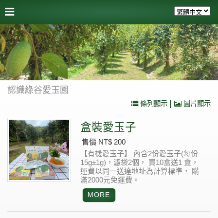
認識綠谷愛玉園
|
條列顯示
圖片顯示
盒裝愛玉子
售價 NT$ 200
【有機愛玉子】
內含2份愛玉子(每份
15g±1g)，濾袋2個，
買10盒送1 盒，
運費以同一送達地址為計算標準， 購
滿2000元免運費。