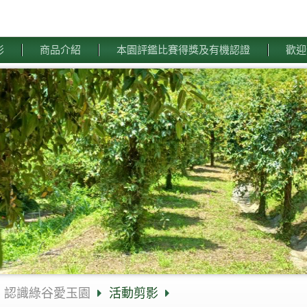
影
商品介紹
本園評鑑比賽得獎及有機認證
歡迎
認識綠谷愛玉園
活動剪影