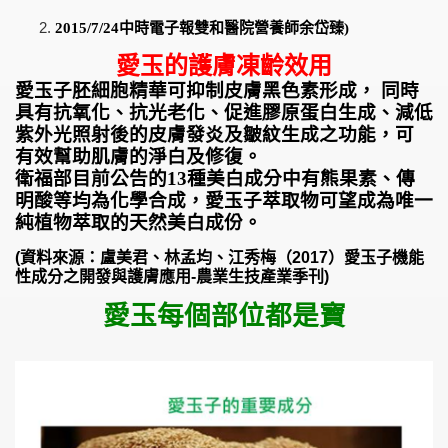
2015/7/24
中時電子報雙和醫院營養師余岱臻)
愛玉的護膚凍齡效用
愛玉子胚細胞精華可抑制皮膚黑色素形成， 同時
具有抗氧化、抗光老化、促進膠原蛋白生成、減低
紫外光照射後的皮膚發炎及皺紋生成之功能，可
有效幫助肌膚的淨白及修復。
衛福部目前公告的13種美白成分中有熊果素、傳
明酸等均為化學合成，愛玉子萃取物可望成為唯一
純植物萃取的天然美白成份。
(
資料來源：盧美君、林孟均、江秀梅（
2017
）愛玉子機能
性成分之開發與護膚應用
-
農業生技產業季刊
)
愛玉每個部位都是寶