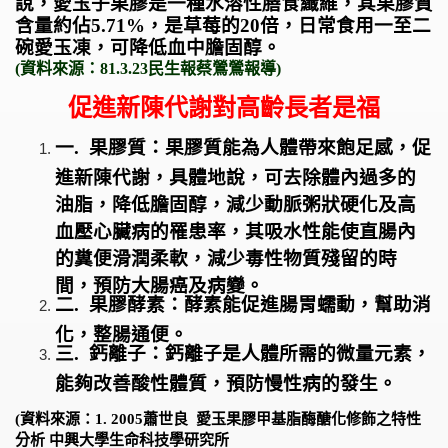
說，愛玉子果膠是一種水溶性膳食纖維，其果膠質
含量約佔5.71%，是草莓的20倍，日常食用一至二
碗愛玉凍，可降低血中膽固醇。
(
資料來源：81.3.23民生報蔡鶯鶯報導
)
促進新陳代謝對高齡長者是福
一. 果膠質：果膠質能為人體帶來飽足感，促
進新陳代謝，具體地說，可去除體內過多的
油脂，降低膽固醇，減少動脈粥狀硬化及高
血壓心臟病的罹患率，其吸水性能使直腸內
的糞便滑潤柔軟，減少毒性物質殘留的時
間，預防大腸癌及病變。
二. 果膠酵素：酵素能促進腸胃蠕動，幫助消
化，整腸通便。
三. 鈣離子：鈣離子是人體所需的微量元素，
能夠改善酸性體質，預防慢性病的發生。
(
資料來源：1. 2005蕭世良 愛玉果膠甲基脂酶醣化修飾之特性
分析 中興大學生命科技學研究所