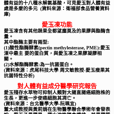
體有益的十八種水解氨基酸，可見愛玉對人體有益
處是多麼的多元
(
資料來源：衛福部食品營養資料
庫
)
愛玉凍功能
愛玉凍含有其他蔬果全都望塵莫及的果膠與酯酶含
量。
其中酯酶主要有兩型:
(1)
酸性酯酶酵素(pectin methylesterase, PME):愛玉
涷中最主 要的蛋白質，與愛玉凍之果膠凝膠相
關。
(2)
水解酯酶酵素:為一抗菌蛋白。
(
資料來源：虎尾科技大學 周文敏教授-愛玉瘦果其
抗菌特性分析
)
對人體有益成分醫學研究報告
愛玉殘存水萃物可抑制人類對大腸直腸癌細胞株的
生長，更進一步使癌細胞其凋亡。
(
資料來源：台北醫學大學-阮珮宜)
董大成教授與黃莉娟在生物醫學聯合學術年會發表