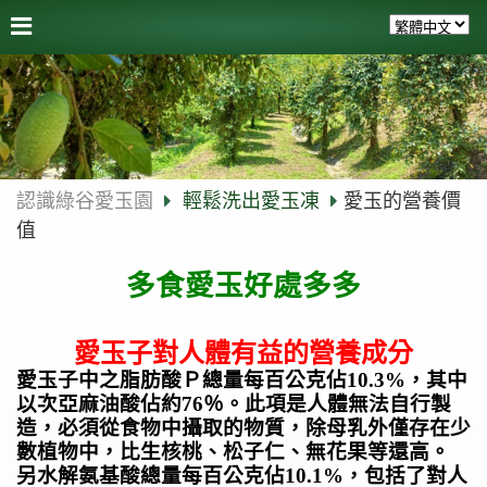
認識綠谷愛玉園
輕鬆洗出愛玉凍
愛玉的營養價
值
多食愛玉好處多多
愛玉子對人體有益的營養成分
愛玉子中之脂肪酸Ｐ總量每百公克佔10.3%，其中
以次亞麻油酸佔約76％。此項是人體無法自行製
造，必須從食物中攝取的物質，除母乳外僅存在少
數植物中，比生核桃、松子仁、無花果等還高。
另水解氨基酸總量每百公克佔10.1%，包括了對人