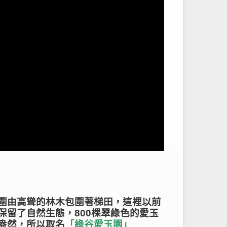
圍由高聳的林木包圍著梯田，這裡以前
留了自然生態，800棵翠綠色的愛玉
盎然，所以取名
「綠谷愛玉園」