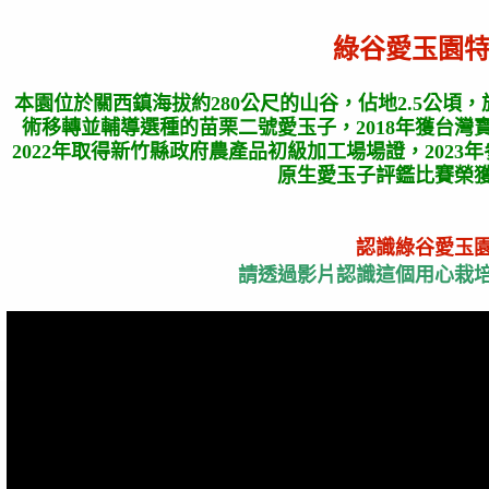
綠谷愛玉園
本園位於關西鎮海拔約280公尺的山谷，佔地2.5公頃，
術移轉並輔導選種的苗栗二號愛玉子，2018年獲台
2022年取得新竹縣政府農產品初級加工場場證，202
原生愛玉子評鑑比賽榮
認識綠谷愛玉
請透過影片認識這個用心栽