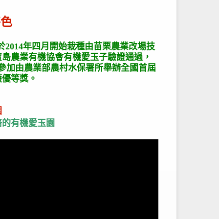
特色
於2014年四月開始栽種由苗栗農業改場技
灣寶島農業有機協會有機愛玉子驗證通過，
3年參加由農業部農村水保署所舉辦全國首屆
獲優等獎。
園
培的有機愛玉園