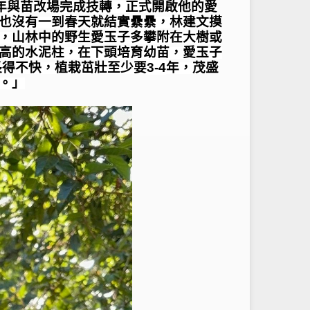
年與苗改場完成技轉，正式開啟他的愛
也沒有一到春天就結實纍纍，林建文摸
，山林中的野生愛玉子多攀附在大樹或
高的水泥柱，在下頭培育幼苗，愛玉子
長得不快，植栽茁壯至少要
3-4
年，茂盛
。」