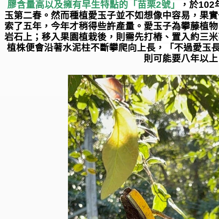
膠含量高以及擁有早生特點的「苗栗
2
號」
，於
102
玉第二春。然而種植愛玉子並不如想像中容易，果實
索了五年，今年才稍得些許產量。愛玉子為攀藤植物
岩石上；移入果園植栽後，則需先打樁、置入約三米
植株便會沿著水泥柱不斷攀爬向上長，「不過愛玉
則可能要八年以上