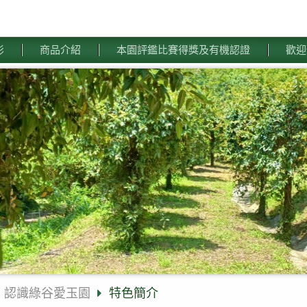
影
商品介紹
本園評鑑比賽得獎及有機認證
歡迎
認識綠谷愛玉園
特色簡介