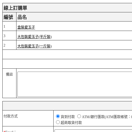
線上訂購單
編號
品名
1
盒裝愛玉子
3
大包裝愛玉子(半斤裝)
2
大包裝愛玉子(一斤裝)
備註
付款方式
貨到付款
ATM/銀行匯款(ATM匯款帳號：01
超商取貨付款